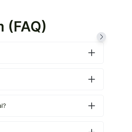
m (FAQ)
l?