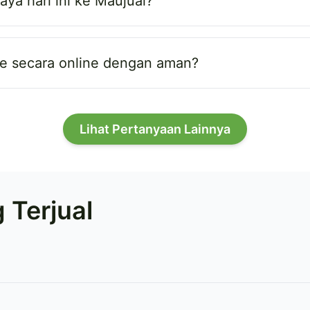
ya hari ini ke Maujual?
e secara online dengan aman?
Lihat Pertanyaan Lainnya
 Terjual