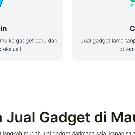
in
C
mu ke gadget baru dan
Jual gadget lama tanp
ekslusif.
di tem
 Jual Gadget di Ma
3 langkah mudah jual gadget darimana saja, kapan saja