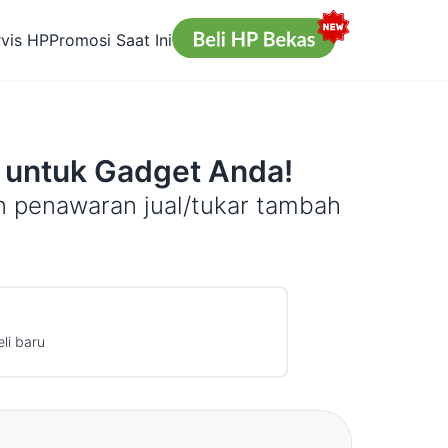
rvis HP
Promosi Saat Ini
 untuk Gadget Anda!
n penawaran jual/tukar tambah
li baru