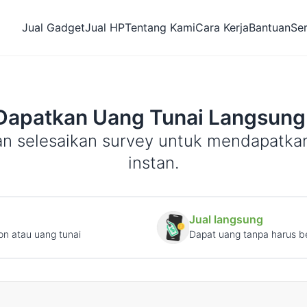
Jual Gadget
Jual HP
Tentang Kami
Cara Kerja
Bantuan
Se
Dapatkan Uang Tunai Langsung
an selesaikan survey untuk mendapatka
instan.
Jual langsung
on atau uang tunai
Dapat uang tanpa harus be