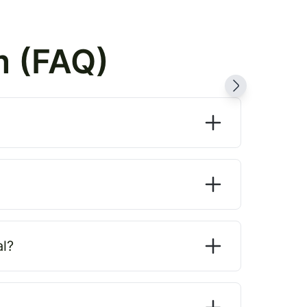
m (FAQ)
l?