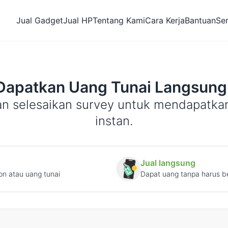
Jual Gadget
Jual HP
Tentang Kami
Cara Kerja
Bantuan
Se
Dapatkan Uang Tunai Langsung
an selesaikan survey untuk mendapatka
instan.
Jual langsung
on atau uang tunai
Dapat uang tanpa harus be