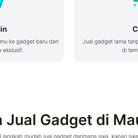
in
C
mu ke gadget baru dan
Jual gadget lama tanp
ekslusif.
di tem
 Jual Gadget di Ma
3 langkah mudah jual gadget darimana saja, kapan saja