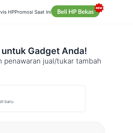
rvis HP
Promosi Saat Ini
 untuk Gadget Anda!
n penawaran jual/tukar tambah
li baru